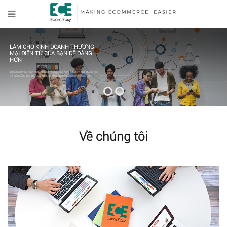
LÀM CHO KINH DOANH THƯƠNG
MẠI ĐIỆN TỬ CỦA BẠN DỄ DÀNG
HƠN
Đội ngũ dày dặn kinh nghiệm và hệ thống công nghệ tiên tiến của chúng tôi
sẽ giúp công việc kinh doanh thương mại điện tử của bạn dễ dàng hơn.
Về chúng tôi