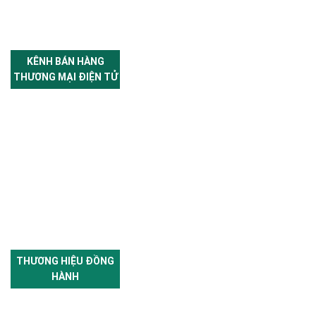
KÊNH BÁN HÀNG
THƯƠNG MẠI ĐIỆN TỬ
THƯƠNG HIỆU ĐỒNG
HÀNH