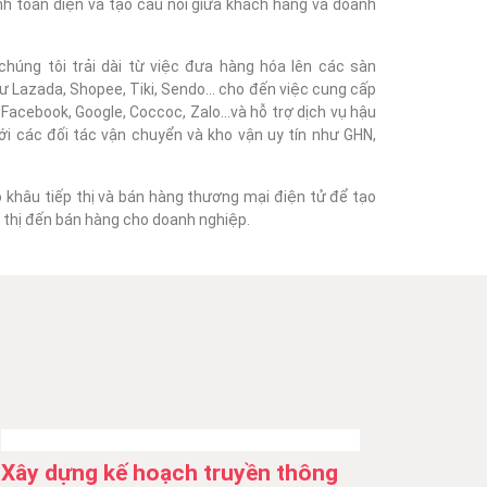
nh toàn diện và tạo cầu nối giữa khách hàng và doanh
húng tôi trải dài từ việc đưa hàng hóa lên các sàn
 Lazada, Shopee, Tiki, Sendo... cho đến việc cung cấp
acebook, Google, Coccoc, Zalo...và hỗ trợ dịch vụ hậu
với các đối tác vận chuyển và kho vận uy tín như GHN,
o khâu tiếp thị và bán hàng thương mại điện tử để tạo
ếp thị đến bán hàng cho doanh nghiệp.
Xây dựng kế hoạch truyền thông