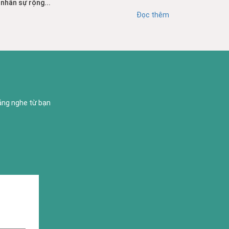
nhân sự rộng...
Đọc thêm
lắng nghe từ bạn