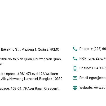
Phone:
+ (028) 6
 Biên Phủ Str., Phường 1, Quận 3, HCMC
HR Phone/Zalo:
+
Khu đô thị Văn Quán, Phường Văn Quán,
i;
Hotline:
+ 84 909 
ard space, #26/-47 Level 12A Wrakarn
Email:
ngoc@ecom
om Alley, Khwaeng Lumphini, Bangkok 10330
Website:
www.eco
space, #03-01, 79 Ayer Rajah Crescent,