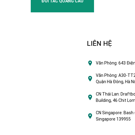
ĐỐI TÁC QUẢNG CÁO
LIÊN HỆ
Văn Phòng:
643 Điện
Văn Phòng:
A30-TT2 
Quận Hà Đông, Hà Nộ
CN Thái Lan:
Draftbo
Building, 46 Chit L
CN Singapore:
Bash 
Singapore 139955