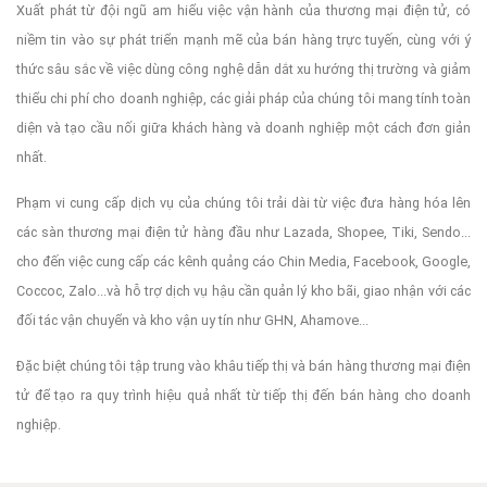
Xuất phát từ đội ngũ am hiểu việc vận hành của thương mại điện tử, có
niềm tin vào sự phát triển mạnh mẽ của bán hàng trực tuyến, cùng với ý
thức sâu sắc về việc dùng công nghệ dẫn dắt xu hướng thị trường và giảm
thiểu chi phí cho doanh nghiệp, các giải pháp của chúng tôi mang tính toàn
diện và tạo cầu nối giữa khách hàng và doanh nghiệp một cách đơn giản
nhất.
Phạm vi cung cấp dịch vụ của chúng tôi trải dài từ việc đưa hàng hóa lên
các sàn thương mại điện tử hàng đầu như Lazada, Shopee, Tiki, Sendo...
cho đến việc cung cấp các kênh quảng cáo Chin Media, Facebook, Google,
Coccoc, Zalo...và hỗ trợ dịch vụ hậu cần quản lý kho bãi, giao nhận với các
đối tác vận chuyển và kho vận uy tín như GHN, Ahamove...
Đặc biệt chúng tôi tập trung vào khâu tiếp thị và bán hàng thương mại điện
tử để tạo ra quy trình hiệu quả nhất từ tiếp thị đến bán hàng cho doanh
nghiệp.