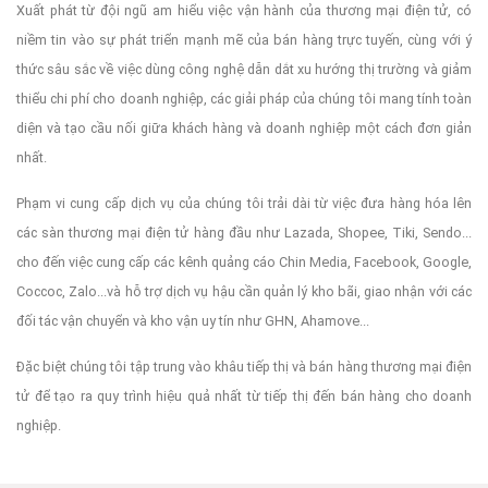
Xuất phát từ đội ngũ am hiểu việc vận hành của thương mại điện tử, có
niềm tin vào sự phát triển mạnh mẽ của bán hàng trực tuyến, cùng với ý
thức sâu sắc về việc dùng công nghệ dẫn dắt xu hướng thị trường và giảm
thiểu chi phí cho doanh nghiệp, các giải pháp của chúng tôi mang tính toàn
diện và tạo cầu nối giữa khách hàng và doanh nghiệp một cách đơn giản
nhất.
Phạm vi cung cấp dịch vụ của chúng tôi trải dài từ việc đưa hàng hóa lên
các sàn thương mại điện tử hàng đầu như Lazada, Shopee, Tiki, Sendo...
cho đến việc cung cấp các kênh quảng cáo Chin Media, Facebook, Google,
Coccoc, Zalo...và hỗ trợ dịch vụ hậu cần quản lý kho bãi, giao nhận với các
đối tác vận chuyển và kho vận uy tín như GHN, Ahamove...
Đặc biệt chúng tôi tập trung vào khâu tiếp thị và bán hàng thương mại điện
tử để tạo ra quy trình hiệu quả nhất từ tiếp thị đến bán hàng cho doanh
nghiệp.