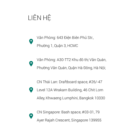
LIÊN HỆ
Văn Phòng:
643 Điện Biên Phủ Str.,
Phường 1, Quận 3, HCMC
Văn Phòng:
A30-TT2 Khu đô thị Văn Quán,
Phường Văn Quán, Quận Hà Đông, Hà Nội;
CN Thái Lan:
Draftboard space, #26/-47
Level 12A Wrakarn Building, 46 Chit Lom
Alley, Khwaeng Lumphini, Bangkok 10330
CN Singapore:
Bash space, #03-01, 79
Ayer Rajah Crescent, Singapore 139955