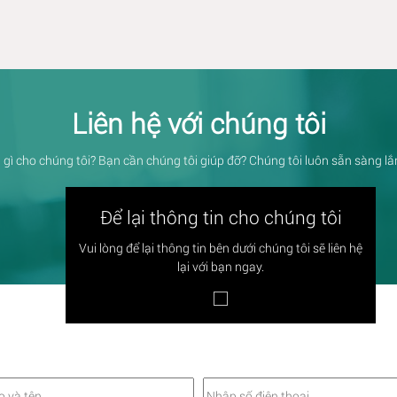
Liên hệ với chúng tôi
 gì cho chúng tôi? Bạn cần chúng tôi giúp đỡ? Chúng tôi luôn sẵn sàng l
Để lại thông tin cho chúng tôi
Vui lòng để lại thông tin bên dưới chúng tôi sẽ liên hệ
lại với bạn ngay.