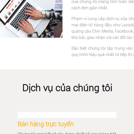
của chúng tôi mang tính toàn di
cách đơn giản nhất.
Phạm vi cung cấp dịch vụ của chú
mại điện tử hàng đầu như Lazada,
quảng cáo Chin Media, Facebook, G
kho bãi, giao nhận với các đối tá
Đặc biệt chúng tôi tập trung vào
quy trình hiệu quả nhất từ tiếp t
Dịch vụ của chúng tôi
Bán hàng trực tuyến
Chúng tôi cam kết sẽ xây dựng, thiết kế gian hàng bắt