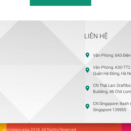
LIÊN HỆ
Văn Phòng:
643 Điện
Văn Phòng:
A30-TT2 
Quận Hà Đông, Hà Nộ
CN Thái Lan:
Draftbo
Building, 46 Chit Lo
CN Singapore:
Bash s
Singapore 139955
ecomeasy.asia
2018. All Rights Reserved