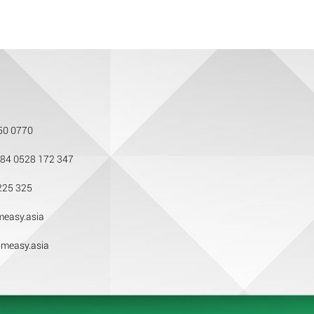
50 0770
84 0528 172 347
225 325
easy.asia
measy.asia