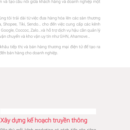
ện và tạo cầu nối giữa khách hàng và doanh nghiệp một
ng tôi trải dài từ việc đưa hàng hóa lên các sàn thương
 Shopee, Tiki, Sendo... cho đến việc cung cấp các kênh
oogle, Coccoc, Zalo...và hỗ trợ dịch vụ hậu cần quản lý
c vận chuyển và kho vận uy tín như GHN, Ahamove...
 khâu tiếp thị và bán hàng thương mại điện tử để tạo ra
hị đến bán hàng cho doanh nghiệp.
Xây dựng kế hoạch truyền thông
Đặc thù mỗi kênh marketing có cách tiếp cận riêng