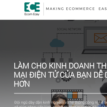
LÀM CHO KINH DOANH T
MẠI ĐIỆN TỬ CỦA BẠN DỄ
HƠN
Đội ngũ dày dặn kinh nghiệm và hệ thống công nghệ tiê
sẽ giúp công việc kinh doanh thương mại điện tử của 