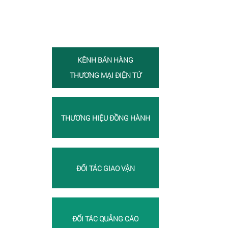
KÊNH BÁN HÀNG
THƯƠNG MẠI ĐIỆN TỬ
THƯƠNG HIỆU ĐỒNG HÀNH
ĐỐI TÁC GIAO VẬN
ĐỐI TÁC QUẢNG CÁO