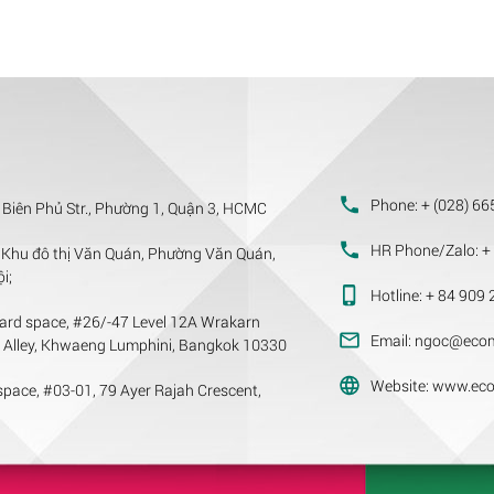
Phone:
+ (028) 66
 Biên Phủ Str., Phường 1, Quận 3, HCMC
HR Phone/Zalo:
+ 
Khu đô thị Văn Quán, Phường Văn Quán,
i;
Hotline:
+ 84 909 
ard space, #26/-47 Level 12A Wrakarn
Email:
ngoc@ecom
m Alley, Khwaeng Lumphini, Bangkok 10330
Website:
www.eco
pace, #03-01, 79 Ayer Rajah Crescent,