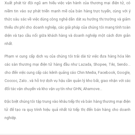
Xuất phát từ đội ngũ am hiểu việc vận hành của thương mại điện tử, có
niềm tin vào sự phát triển mạnh mẽ của bán hàng trực tuyến, cùng với ý
thức sâu sắc về việc dùng công nghệ dẫn dắt xu hướng thị trường và giảm
thiểu chi phí cho doanh nghiệp, các giải pháp của chúng tôi mang tính toàn
diện và tạo cầu nối giữa khách hàng và doanh nghiệp một cách đơn giản
nhất.
Phạm vi cung cấp dịch vụ của chúng tôi trải dài từ việc đưa hàng hóa lên
các sàn thương mại điện tử hàng đầu như Lazada, Shopee, Tiki, Sendo...
cho đến việc cung cấp các kênh quảng cáo Chin Media, Facebook, Google,
Coccoc, Zalo...và hỗ trợ dịch vụ hậu cần quản lý kho bãi, giao nhận với các
đối tác vận chuyển và kho vận uy tín như GHN, Ahamove...
Đặc biệt chúng tôi tập trung vào khâu tiếp thị và bán hàng thương mại điện
tử để tạo ra quy trình hiệu quả nhất từ tiếp thị đến bán hàng cho doanh
nghiệp.