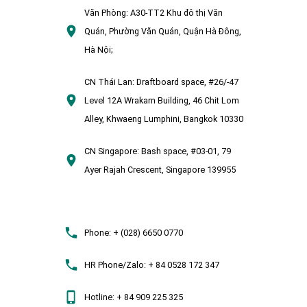
Văn Phòng:
A30-TT2 Khu đô thị Văn
Quán, Phường Văn Quán, Quận Hà Đông,
Hà Nội;
CN Thái Lan:
Draftboard space, #26/-47
Level 12A Wrakarn Building, 46 Chit Lom
Alley, Khwaeng Lumphini, Bangkok 10330
CN Singapore:
Bash space, #03-01, 79
Ayer Rajah Crescent, Singapore 139955
Phone:
+ (028) 6650 0770
HR Phone/Zalo:
+ 84 0528 172 347
Hotline:
+ 84 909 225 325