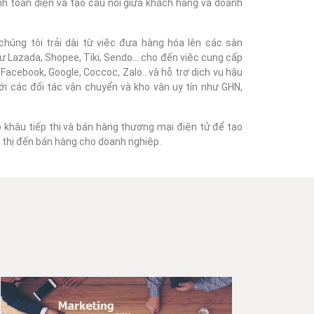
nh toàn diện và tạo cầu nối giữa khách hàng và doanh
húng tôi trải dài từ việc đưa hàng hóa lên các sàn
 Lazada, Shopee, Tiki, Sendo... cho đến việc cung cấp
acebook, Google, Coccoc, Zalo...và hỗ trợ dịch vụ hậu
với các đối tác vận chuyển và kho vận uy tín như GHN,
o khâu tiếp thị và bán hàng thương mại điện tử để tạo
ếp thị đến bán hàng cho doanh nghiệp.