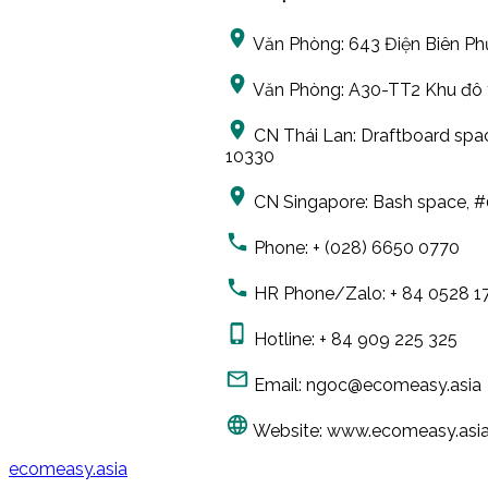
Văn Phòng:
643 Điện Biên Phủ
Văn Phòng:
A30-TT2 Khu đô t
CN Thái Lan:
Draftboard spa
10330
CN Singapore:
Bash space, #
Phone:
+ (028) 6650 0770
HR Phone/Zalo:
+ 84 0528 1
Hotline:
+ 84 909 225 325
Email:
ngoc@ecomeasy.asia
Website:
www.ecomeasy.asi
ecomeasy.asia
2018. All Rights Reserved