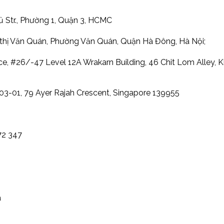
 Str., Phường 1, Quận 3, HCMC
hị Văn Quán, Phường Văn Quán, Quận Hà Đông, Hà Nội;
ce, #26/-47 Level 12A Wrakarn Building, 46 Chit Lom Alley,
03-01, 79 Ayer Rajah Crescent, Singapore 139955
72 347
a