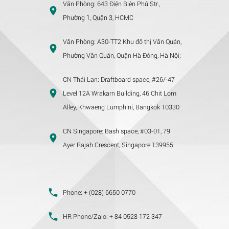
Văn Phòng:
643 Điện Biên Phủ Str.,
Phường 1, Quận 3, HCMC
Văn Phòng:
A30-TT2 Khu đô thị Văn Quán,
Phường Văn Quán, Quận Hà Đông, Hà Nội;
CN Thái Lan:
Draftboard space, #26/-47
Level 12A Wrakarn Building, 46 Chit Lom
Alley, Khwaeng Lumphini, Bangkok 10330
CN Singapore:
Bash space, #03-01, 79
Ayer Rajah Crescent, Singapore 139955
Phone:
+ (028) 6650 0770
HR Phone/Zalo:
+ 84 0528 172 347