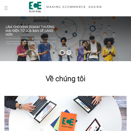
LÀM CHO KINH DOANH THƯƠNG
MẠI ĐIỆN TỬ CỦA BẠN DỄ DÀNG
HƠN
Đội ngũ dày dặn kinh nghiệm và hệ thống công nghệ tiên tiến của chúng tôi
sẽ giúp công việc kinh doanh thương mại điện tử của bạn dễ dàng hơn.
Về chúng tôi