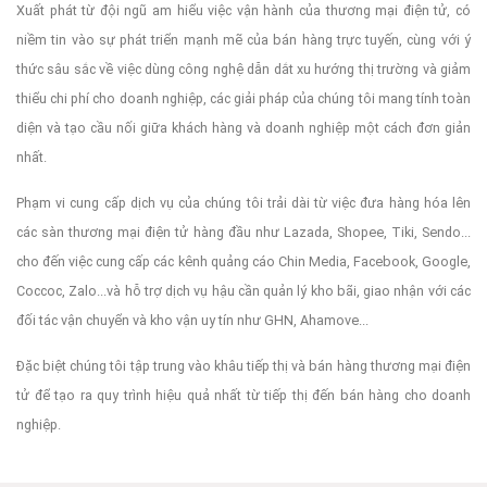
Xuất phát từ đội ngũ am hiểu việc vận hành của thương mại điện tử, có
To fix it you can:
niềm tin vào sự phát triển mạnh mẽ của bán hàng trực tuyến, cùng với ý
thức sâu sắc về việc dùng công nghệ dẫn dắt xu hướng thị trường và giảm
thiểu chi phí cho doanh nghiệp, các giải pháp của chúng tôi mang tính toàn
1. In the Slider Settings -> Troubleshooting set option:
Put
diện và tạo cầu nối giữa khách hàng và doanh nghiệp một cách đơn giản
nhất.
Phạm vi cung cấp dịch vụ của chúng tôi trải dài từ việc đưa hàng hóa lên
JS Includes To Body
option to true.
các sàn thương mại điện tử hàng đầu như Lazada, Shopee, Tiki, Sendo...
cho đến việc cung cấp các kênh quảng cáo Chin Media, Facebook, Google,
Coccoc, Zalo...và hỗ trợ dịch vụ hậu cần quản lý kho bãi, giao nhận với các
2. Find the double jquery.js include and remove it.
đối tác vận chuyển và kho vận uy tín như GHN, Ahamove...
Đặc biệt chúng tôi tập trung vào khâu tiếp thị và bán hàng thương mại điện
tử để tạo ra quy trình hiệu quả nhất từ tiếp thị đến bán hàng cho doanh
nghiệp.