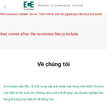
Revolution Slider Error: You have some jquery.js library include
that comes after the revolution files js include.
This includes make eliminates the revolution slider libraries, and
Về chúng tôi
make it not work.
Ecomeasy dẫn đầu về mặt cung cấp giải pháp bán hàng trên kênh thương
mại điện tử khi luôn tìm những cách mới mẻ để giúp các doanh nghiệp bán
hàng thương mại điện tử dễ dàng hơn.