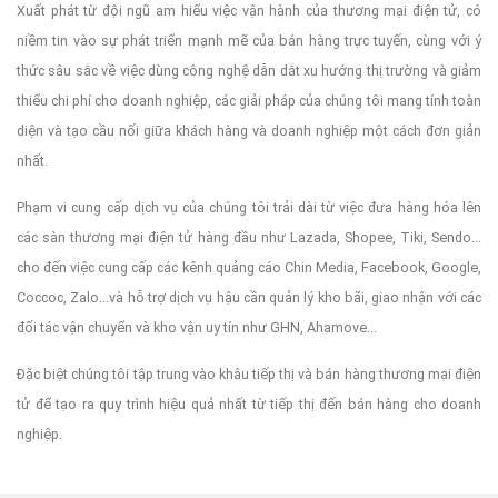
Xuất phát từ đội ngũ am hiểu việc vận hành của thương mại điện tử, có
To fix it you can:
niềm tin vào sự phát triển mạnh mẽ của bán hàng trực tuyến, cùng với ý
thức sâu sắc về việc dùng công nghệ dẫn dắt xu hướng thị trường và giảm
thiểu chi phí cho doanh nghiệp, các giải pháp của chúng tôi mang tính toàn
1. In the Slider Settings -> Troubleshooting set option:
Put
diện và tạo cầu nối giữa khách hàng và doanh nghiệp một cách đơn giản
nhất.
Phạm vi cung cấp dịch vụ của chúng tôi trải dài từ việc đưa hàng hóa lên
JS Includes To Body
option to true.
các sàn thương mại điện tử hàng đầu như Lazada, Shopee, Tiki, Sendo...
cho đến việc cung cấp các kênh quảng cáo Chin Media, Facebook, Google,
Coccoc, Zalo...và hỗ trợ dịch vụ hậu cần quản lý kho bãi, giao nhận với các
2. Find the double jquery.js include and remove it.
đối tác vận chuyển và kho vận uy tín như GHN, Ahamove...
Đặc biệt chúng tôi tập trung vào khâu tiếp thị và bán hàng thương mại điện
tử để tạo ra quy trình hiệu quả nhất từ tiếp thị đến bán hàng cho doanh
nghiệp.