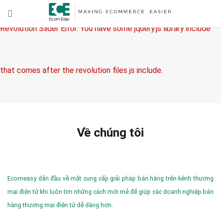
Revolution Slider Error: You have some jquery.js library include
that comes after the revolution files js include.
This includes make eliminates the revolution slider libraries, and
Về chúng tôi
make it not work.
Ecomeasy dẫn đầu về mặt cung cấp giải pháp bán hàng trên kênh thương
mại điện tử khi luôn tìm những cách mới mẻ để giúp các doanh nghiệp bán
hàng thương mại điện tử dễ dàng hơn.