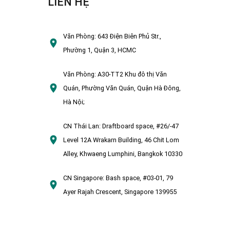
LIÊN HỆ
Văn Phòng:
643 Điện Biên Phủ Str.,
Phường 1, Quận 3, HCMC
Văn Phòng:
A30-TT2 Khu đô thị Văn
Quán, Phường Văn Quán, Quận Hà Đông,
Hà Nội;
CN Thái Lan:
Draftboard space, #26/-47
Level 12A Wrakarn Building, 46 Chit Lom
Alley, Khwaeng Lumphini, Bangkok 10330
CN Singapore:
Bash space, #03-01, 79
Ayer Rajah Crescent, Singapore 139955