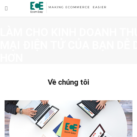
LÀM CHO KINH DOANH T
MẠI ĐIỆN TỬ CỦA BẠN DỄ
HƠN
Đội ngũ dày dặn kinh nghiệm và hệ thống công nghệ tiê
tôi sẽ giúp công việc kinh doanh thương mại điện tử củ
Về chúng tôi