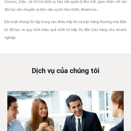
Coccoc, Zalo...và hỗ trợ dịch vụ hậu cần quản lý kho bãi, giao nhận với các
đối tác vận chuyển và kho vận uy tín như GHN, Ahamove...
KẾT NỐI NHÃN HÀNG VỚI 
Đặc biệt chúng tôi tập trung vào khâu tiếp thị và bán hàng thương mại điện
CỘNG TÁC VIÊN BÁN HÀN
tử để tạo ra quy trình hiệu quả nhất từ tiếp thị đến bán hàng cho doanh
MẠNG XÃ HỘI VÀ NGƯỜI N
nghiệp.
TIẾNG
Chúng tôi có hệ thống thông minh giúp kết nối Cộng tác
hàng trên mạng xã hội và người nổi tiếng với các thương
Dịch vụ của chúng tôi
để tăng doanh số bán hàng qua kênh phân phối mới mẻ 