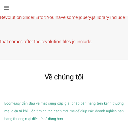
Revolution Slider Error: You have some jquery.js library include
that comes after the revolution files js include.
This includes make eliminates the revolution slider libraries,
Về chúng tôi
and make it not work.
Ecomeasy dẫn đầu về mặt cung cấp giải pháp bán hàng trên kênh thương
mại điện tử khi luôn tìm những cách mới mẻ để giúp các doanh nghiệp bán
hàng thương mại điện tử dễ dàng hơn.