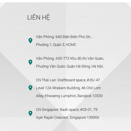
LIÊN HỆ
Văn Phòng:
643 Điện Biên Phủ Str.,
Phường 1, Quận 3, HCMC
Văn Phòng:
A30-TT2 Khu đô thị Văn Quán,
Phường Văn Quán, Quận Hà Đông, Hà Nội;
CN Thái Lan:
Draftboard space, #26/-47
Level 12A Wrakarn Building, 46 Chit Lom
Alley, Khwaeng Lumphini, Bangkok 10330
CN Singapore:
Bash space, #03-01, 79
Ayer Rajah Crescent, Singapore 139955