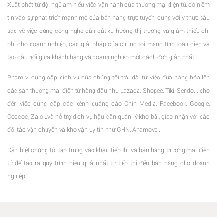
Xuất phát từ đội ngũ am hiểu việc vận hành của thương mại điện tử, có niềm
To fix it you can:
tin vào sự phát triển mạnh mẽ của bán hàng trực tuyến, cùng với ý thức sâu
sắc về việc dùng công nghệ dẫn dắt xu hướng thị trường và giảm thiểu chi
phí cho doanh nghiệp, các giải pháp của chúng tôi mang tính toàn diện và
tạo cầu nối giữa khách hàng và doanh nghiệp một cách đơn giản nhất.
1. In the Slider Settings -> Troubleshooting set option:
Put JS
Phạm vi cung cấp dịch vụ của chúng tôi trải dài từ việc đưa hàng hóa lên
các sàn thương mại điện tử hàng đầu như Lazada, Shopee, Tiki, Sendo... cho
Includes To Body
option to true.
đến việc cung cấp các kênh quảng cáo Chin Media, Facebook, Google,
Coccoc, Zalo...và hỗ trợ dịch vụ hậu cần quản lý kho bãi, giao nhận với các
đối tác vận chuyển và kho vận uy tín như GHN, Ahamove...
2. Find the double jquery.js include and remove it.
Đặc biệt chúng tôi tập trung vào khâu tiếp thị và bán hàng thương mại điện
tử để tạo ra quy trình hiệu quả nhất từ tiếp thị đến bán hàng cho doanh
nghiệp.