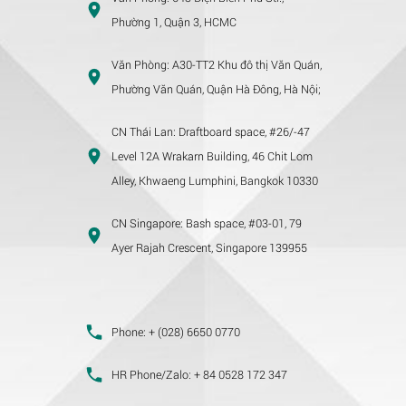
Phường 1, Quận 3, HCMC
Văn Phòng:
A30-TT2 Khu đô thị Văn Quán,
Phường Văn Quán, Quận Hà Đông, Hà Nội;
CN Thái Lan:
Draftboard space, #26/-47
Level 12A Wrakarn Building, 46 Chit Lom
Alley, Khwaeng Lumphini, Bangkok 10330
CN Singapore:
Bash space, #03-01, 79
Ayer Rajah Crescent, Singapore 139955
Phone:
+ (028) 6650 0770
HR Phone/Zalo:
+ 84 0528 172 347