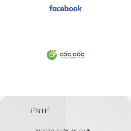
LIÊN HỆ
Văn Phòng:
643 Điện Biên Phủ Str.,