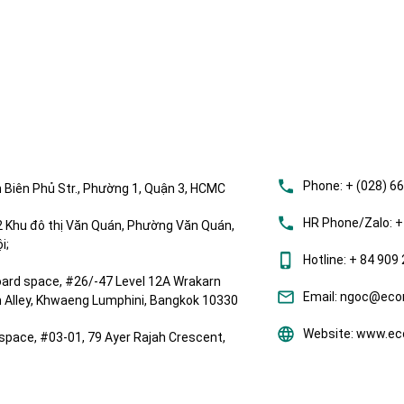
Phone:
+ (028) 6
 Biên Phủ Str., Phường 1, Quận 3, HCMC
HR Phone/Zalo:
+
Khu đô thị Văn Quán, Phường Văn Quán,
i;
Hotline:
+ 84 909 
ard space, #26/-47 Level 12A Wrakarn
Email:
ngoc@ecom
om Alley, Khwaeng Lumphini, Bangkok 10330
Website:
www.eco
space, #03-01, 79 Ayer Rajah Crescent,