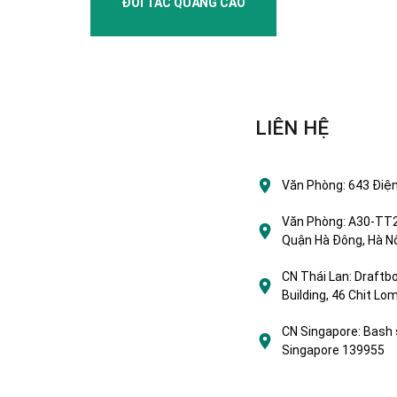
ĐỐI TÁC QUẢNG CÁO
LIÊN HỆ
Văn Phòng:
643 Điện
Văn Phòng:
A30-TT2 
Quận Hà Đông, Hà Nộ
CN Thái Lan:
Draftbo
Building, 46 Chit L
CN Singapore:
Bash 
Singapore 139955