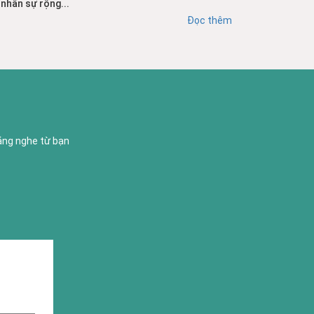
nhân sự rộng...
Đọc thêm
lắng nghe từ bạn