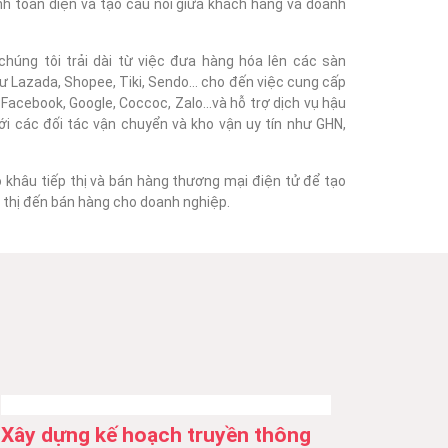
nh toàn diện và tạo cầu nối giữa khách hàng và doanh
húng tôi trải dài từ việc đưa hàng hóa lên các sàn
 Lazada, Shopee, Tiki, Sendo... cho đến việc cung cấp
acebook, Google, Coccoc, Zalo...và hỗ trợ dịch vụ hậu
với các đối tác vận chuyển và kho vận uy tín như GHN,
o khâu tiếp thị và bán hàng thương mại điện tử để tạo
ếp thị đến bán hàng cho doanh nghiệp.
Xây dựng kế hoạch truyền thông