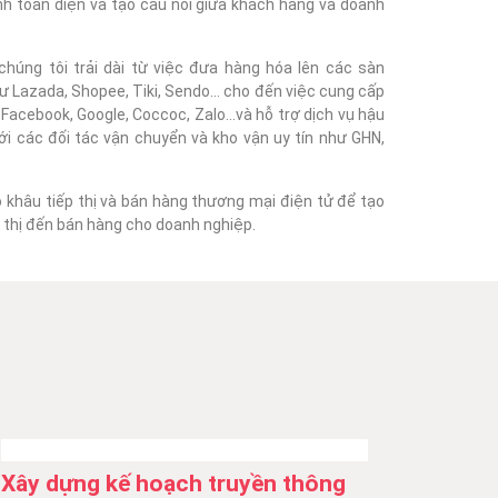
nh toàn diện và tạo cầu nối giữa khách hàng và doanh
húng tôi trải dài từ việc đưa hàng hóa lên các sàn
 Lazada, Shopee, Tiki, Sendo... cho đến việc cung cấp
acebook, Google, Coccoc, Zalo...và hỗ trợ dịch vụ hậu
với các đối tác vận chuyển và kho vận uy tín như GHN,
o khâu tiếp thị và bán hàng thương mại điện tử để tạo
ếp thị đến bán hàng cho doanh nghiệp.
Xây dựng kế hoạch truyền thông