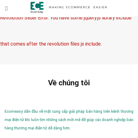
Revolution Slider Error: You have some jquery.js library include
that comes after the revolution files js include.
This includes make eliminates the revolution slider libraries, and
Về chúng tôi
make it not work.
Ecomeasy dẫn đầu về mặt cung cấp giải pháp bán hàng trên kênh thương
mại điện tử khi luôn tìm những cách mới mẻ để giúp các doanh nghiệp bán
hàng thương mại điện tử dễ dàng hơn.