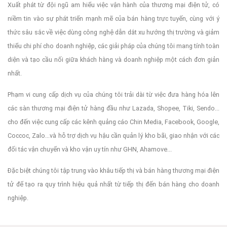
Xuất phát từ đội ngũ am hiểu việc vận hành của thương mại điện tử, có
To fix it you can:
niềm tin vào sự phát triển mạnh mẽ của bán hàng trực tuyến, cùng với ý
thức sâu sắc về việc dùng công nghệ dẫn dắt xu hướng thị trường và giảm
thiểu chi phí cho doanh nghiệp, các giải pháp của chúng tôi mang tính toàn
1. In the Slider Settings -> Troubleshooting set option:
Put
diện và tạo cầu nối giữa khách hàng và doanh nghiệp một cách đơn giản
nhất.
Phạm vi cung cấp dịch vụ của chúng tôi trải dài từ việc đưa hàng hóa lên
JS Includes To Body
option to true.
các sàn thương mại điện tử hàng đầu như Lazada, Shopee, Tiki, Sendo...
cho đến việc cung cấp các kênh quảng cáo Chin Media, Facebook, Google,
Coccoc, Zalo...và hỗ trợ dịch vụ hậu cần quản lý kho bãi, giao nhận với các
2. Find the double jquery.js include and remove it.
đối tác vận chuyển và kho vận uy tín như GHN, Ahamove...
Đặc biệt chúng tôi tập trung vào khâu tiếp thị và bán hàng thương mại điện
tử để tạo ra quy trình hiệu quả nhất từ tiếp thị đến bán hàng cho doanh
nghiệp.