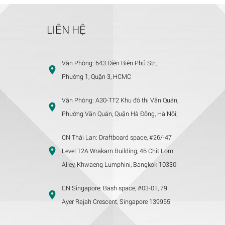
LIÊN HỆ
Văn Phòng:
643 Điện Biên Phủ Str.,
Phường 1, Quận 3, HCMC
Văn Phòng:
A30-TT2 Khu đô thị Văn Quán,
Phường Văn Quán, Quận Hà Đông, Hà Nội;
CN Thái Lan:
Draftboard space, #26/-47
Level 12A Wrakarn Building, 46 Chit Lom
Alley, Khwaeng Lumphini, Bangkok 10330
CN Singapore:
Bash space, #03-01, 79
Ayer Rajah Crescent, Singapore 139955