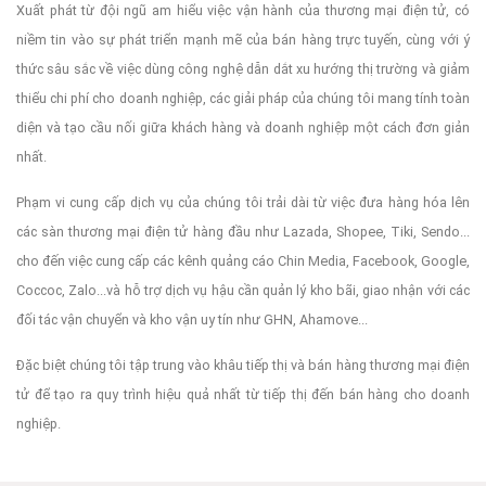
Xuất phát từ đội ngũ am hiểu việc vận hành của thương mại điện tử, có
niềm tin vào sự phát triển mạnh mẽ của bán hàng trực tuyến, cùng với ý
thức sâu sắc về việc dùng công nghệ dẫn dắt xu hướng thị trường và giảm
thiểu chi phí cho doanh nghiệp, các giải pháp của chúng tôi mang tính toàn
diện và tạo cầu nối giữa khách hàng và doanh nghiệp một cách đơn giản
nhất.
Phạm vi cung cấp dịch vụ của chúng tôi trải dài từ việc đưa hàng hóa lên
các sàn thương mại điện tử hàng đầu như Lazada, Shopee, Tiki, Sendo...
cho đến việc cung cấp các kênh quảng cáo Chin Media, Facebook, Google,
Coccoc, Zalo...và hỗ trợ dịch vụ hậu cần quản lý kho bãi, giao nhận với các
đối tác vận chuyển và kho vận uy tín như GHN, Ahamove...
Đặc biệt chúng tôi tập trung vào khâu tiếp thị và bán hàng thương mại điện
tử để tạo ra quy trình hiệu quả nhất từ tiếp thị đến bán hàng cho doanh
nghiệp.