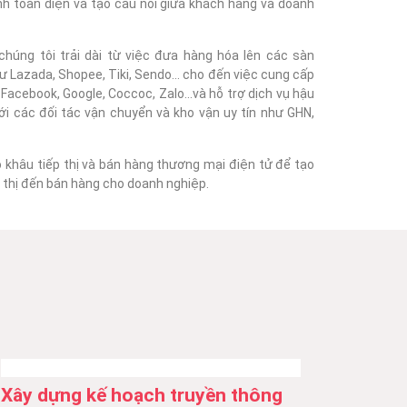
nh toàn diện và tạo cầu nối giữa khách hàng và doanh
húng tôi trải dài từ việc đưa hàng hóa lên các sàn
 Lazada, Shopee, Tiki, Sendo... cho đến việc cung cấp
acebook, Google, Coccoc, Zalo...và hỗ trợ dịch vụ hậu
với các đối tác vận chuyển và kho vận uy tín như GHN,
o khâu tiếp thị và bán hàng thương mại điện tử để tạo
ếp thị đến bán hàng cho doanh nghiệp.
Xây dựng kế hoạch truyền thông