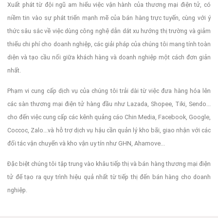
Xuất phát từ đội ngũ am hiểu việc vận hành của thương mại điện tử, có
niềm tin vào sự phát triển mạnh mẽ của bán hàng trực tuyến, cùng với ý
thức sâu sắc về việc dùng công nghệ dẫn dắt xu hướng thị trường và giảm
thiểu chi phí cho doanh nghiệp, các giải pháp của chúng tôi mang tính toàn
diện và tạo cầu nối giữa khách hàng và doanh nghiệp một cách đơn giản
nhất.
Phạm vi cung cấp dịch vụ của chúng tôi trải dài từ việc đưa hàng hóa lên
các sàn thương mại điện tử hàng đầu như Lazada, Shopee, Tiki, Sendo...
cho đến việc cung cấp các kênh quảng cáo Chin Media, Facebook, Google,
Coccoc, Zalo...và hỗ trợ dịch vụ hậu cần quản lý kho bãi, giao nhận với các
đối tác vận chuyển và kho vận uy tín như GHN, Ahamove...
Đặc biệt chúng tôi tập trung vào khâu tiếp thị và bán hàng thương mại điện
tử để tạo ra quy trình hiệu quả nhất từ tiếp thị đến bán hàng cho doanh
nghiệp.