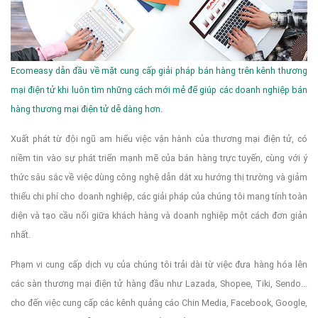
To fix it you can:
Ecomeasy dẫn đầu về mặt cung cấp giải pháp bán hàng trên kênh thương
1. In the Slider Settings -> Troubleshooting set option:
Put
mại điện tử khi luôn tìm những cách mới mẻ để giúp các doanh nghiệp bán
hàng thương mại điện tử dễ dàng hơn.
Xuất phát từ đội ngũ am hiểu việc vận hành của thương mại điện tử, có
JS Includes To Body
option to true.
niềm tin vào sự phát triển mạnh mẽ của bán hàng trực tuyến, cùng với ý
thức sâu sắc về việc dùng công nghệ dẫn dắt xu hướng thị trường và giảm
thiểu chi phí cho doanh nghiệp, các giải pháp của chúng tôi mang tính toàn
2. Find the double jquery.js include and remove it.
diện và tạo cầu nối giữa khách hàng và doanh nghiệp một cách đơn giản
nhất.
Phạm vi cung cấp dịch vụ của chúng tôi trải dài từ việc đưa hàng hóa lên
các sàn thương mại điện tử hàng đầu như Lazada, Shopee, Tiki, Sendo...
cho đến việc cung cấp các kênh quảng cáo Chin Media, Facebook, Google,