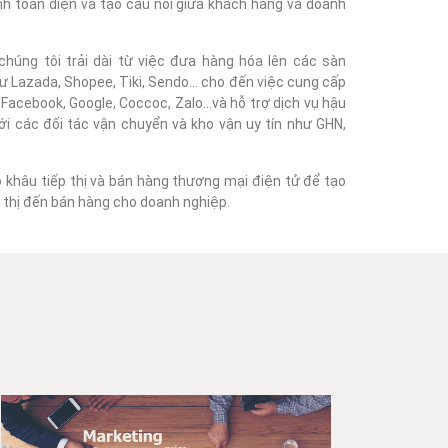
nh toàn diện và tạo cầu nối giữa khách hàng và doanh
húng tôi trải dài từ việc đưa hàng hóa lên các sàn
 Lazada, Shopee, Tiki, Sendo... cho đến việc cung cấp
acebook, Google, Coccoc, Zalo...và hỗ trợ dịch vụ hậu
với các đối tác vận chuyển và kho vận uy tín như GHN,
o khâu tiếp thị và bán hàng thương mại điện tử để tạo
ếp thị đến bán hàng cho doanh nghiệp.