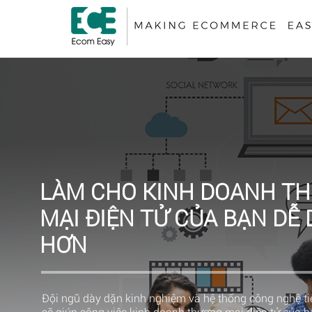
LÀM CHO KINH DOANH T
MẠI ĐIỆN TỬ CỦA BẠN DỄ
HƠN
Đội ngũ dày dặn kinh nghiệm và hệ thống công nghệ tiê
sẽ giúp công việc kinh doanh thương mại điện tử của 