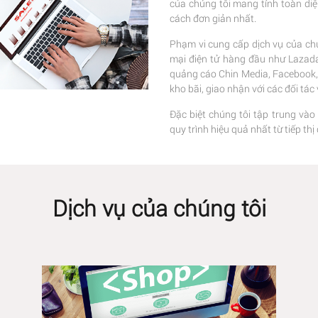
của chúng tôi mang tính toàn di
cách đơn giản nhất.
Phạm vi cung cấp dịch vụ của chú
mại điện tử hàng đầu như Lazada,
quảng cáo Chin Media, Facebook, G
kho bãi, giao nhận với các đối tá
Đặc biệt chúng tôi tập trung vào
quy trình hiệu quả nhất từ tiếp t
Dịch vụ của chúng tôi