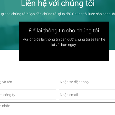
Liên hệ với chúng tôi
 gì cho chúng tôi? Bạn cần chúng tôi giúp đỡ? Chúng tôi luôn sẵn sàng l
Để lại thông tin cho chúng tôi
Vui lòng để lại thông tin bên dưới chúng tôi sẽ liên hệ
lại với bạn ngay.