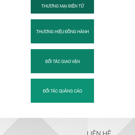
THƯƠNG MẠI ĐIỆN TỬ
THƯƠNG HIỆU ĐỒNG HÀNH
ĐỐI TÁC GIAO VẬN
ĐỐI TÁC QUẢNG CÁO
LIÊN HỆ