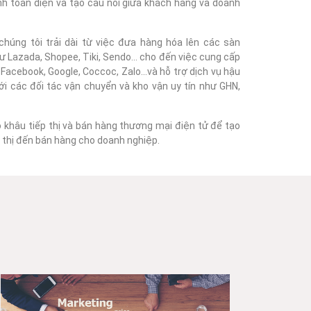
nh toàn diện và tạo cầu nối giữa khách hàng và doanh
húng tôi trải dài từ việc đưa hàng hóa lên các sàn
 Lazada, Shopee, Tiki, Sendo... cho đến việc cung cấp
acebook, Google, Coccoc, Zalo...và hỗ trợ dịch vụ hậu
với các đối tác vận chuyển và kho vận uy tín như GHN,
o khâu tiếp thị và bán hàng thương mại điện tử để tạo
ếp thị đến bán hàng cho doanh nghiệp.