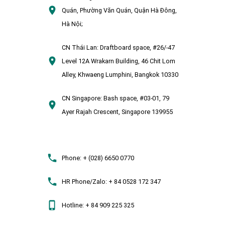
Quán, Phường Văn Quán, Quận Hà Đông,
Hà Nội;
CN Thái Lan:
Draftboard space, #26/-47
Level 12A Wrakarn Building, 46 Chit Lom
Alley, Khwaeng Lumphini, Bangkok 10330
CN Singapore:
Bash space, #03-01, 79
Ayer Rajah Crescent, Singapore 139955
Phone:
+ (028) 6650 0770
HR Phone/Zalo:
+ 84 0528 172 347
Hotline:
+ 84 909 225 325