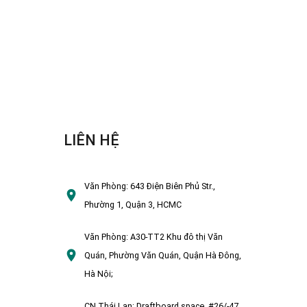
LIÊN HỆ
Văn Phòng:
643 Điện Biên Phủ Str.,
Phường 1, Quận 3, HCMC
Văn Phòng:
A30-TT2 Khu đô thị Văn
Quán, Phường Văn Quán, Quận Hà Đông,
Hà Nội;
CN Thái Lan:
Draftboard space, #26/-47