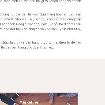
nh toàn diện và tạo cầu nối giữa khách hàng và doanh
húng tôi trải dài từ việc đưa hàng hóa lên các sàn
 Lazada, Shopee, Tiki, Sendo... cho đến việc cung cấp
acebook, Google, Coccoc, Zalo...và hỗ trợ dịch vụ hậu
với các đối tác vận chuyển và kho vận uy tín như GHN,
o khâu tiếp thị và bán hàng thương mại điện tử để tạo
ếp thị đến bán hàng cho doanh nghiệp.