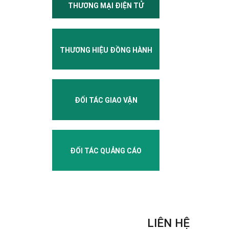
THƯƠNG MẠI ĐIỆN TỬ
THƯƠNG HIỆU ĐỒNG HÀNH
ĐỐI TÁC GIAO VẬN
ĐỐI TÁC QUẢNG CÁO
LIÊN HỆ