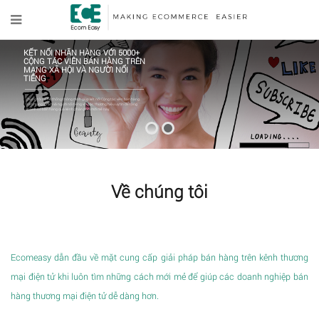
KẾT NỐI NHÃN HÀNG VỚI 5000+
CỘNG TÁC VIÊN BÁN HÀNG TRÊN
MẠNG XÃ HỘI VÀ NGƯỜI NỔI
TIẾNG
Chúng tôi có hệ thống thông minh giúp kết nối Cộng tác viên bán hàng
trên mạng xã hội và người nổi tiếng với các thương hiệu uy tín để tăng
doanh số bán hàng qua kênh phân phối mới mẻ này.
Về chúng tôi
Ecomeasy dẫn đầu về mặt cung cấp giải pháp bán hàng trên kênh thương
mại điện tử khi luôn tìm những cách mới mẻ để giúp các doanh nghiệp bán
hàng thương mại điện tử dễ dàng hơn.