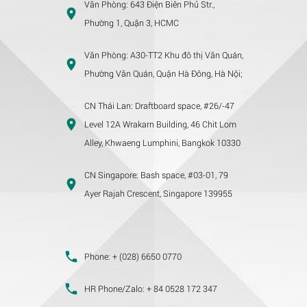
Văn Phòng:
643 Điện Biên Phủ Str.,
Phường 1, Quận 3, HCMC
Văn Phòng:
A30-TT2 Khu đô thị Văn Quán,
Phường Văn Quán, Quận Hà Đông, Hà Nội;
CN Thái Lan:
Draftboard space, #26/-47
Level 12A Wrakarn Building, 46 Chit Lom
Alley, Khwaeng Lumphini, Bangkok 10330
CN Singapore:
Bash space, #03-01, 79
Ayer Rajah Crescent, Singapore 139955
Phone:
+ (028) 6650 0770
HR Phone/Zalo:
+ 84 0528 172 347