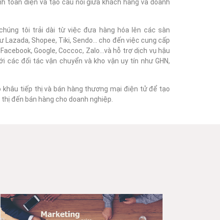
nh toàn diện và tạo cầu nối giữa khách hàng và doanh
húng tôi trải dài từ việc đưa hàng hóa lên các sàn
 Lazada, Shopee, Tiki, Sendo... cho đến việc cung cấp
acebook, Google, Coccoc, Zalo...và hỗ trợ dịch vụ hậu
với các đối tác vận chuyển và kho vận uy tín như GHN,
o khâu tiếp thị và bán hàng thương mại điện tử để tạo
ếp thị đến bán hàng cho doanh nghiệp.