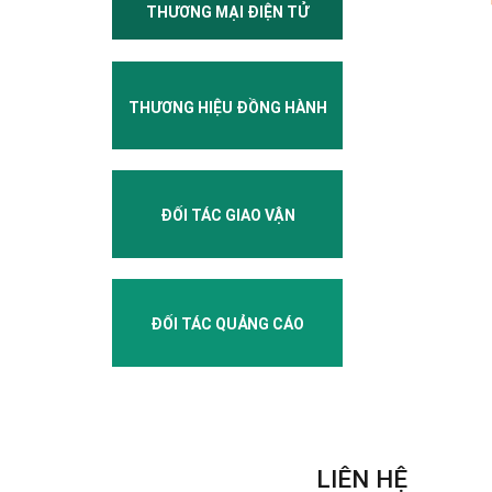
THƯƠNG MẠI ĐIỆN TỬ
THƯƠNG HIỆU ĐỒNG HÀNH
ĐỐI TÁC GIAO VẬN
ĐỐI TÁC QUẢNG CÁO
LIÊN HỆ