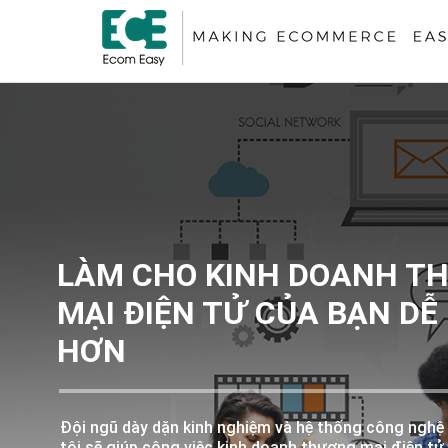
LÀM CHO KINH DOANH T
MẠI ĐIỆN TỬ CỦA BẠN DỄ
HƠN
Đội ngũ dày dặn kinh nghiệm và hệ thống công nghệ 
tôi sẽ giúp công việc kinh doanh thương mại điện tử