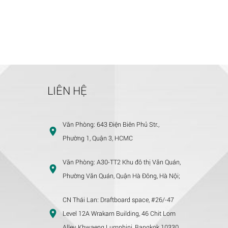
LIÊN HỆ
Văn Phòng:
643 Điện Biên Phủ Str.,
Phường 1, Quận 3, HCMC
Văn Phòng:
A30-TT2 Khu đô thị Văn Quán,
Phường Văn Quán, Quận Hà Đông, Hà Nội;
CN Thái Lan:
Draftboard space, #26/-47
Level 12A Wrakarn Building, 46 Chit Lom
Alley, Khwaeng Lumphini, Bangkok 10330