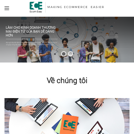
LÀM CHO KINH DOANH THƯƠNG
MẠI ĐIỆN TỬ CỦA BẠN DỄ DÀNG
HƠN
Đội ngũ dày dặn kinh nghiệm và hệ thống công nghệ tiên tiến của chúng tôi
sẽ giúp công việc kinh doanh thương mại điện tử của bạn dễ dàng hơn.
Về chúng tôi