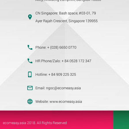
CN Singapore:
Bash space, #03-01, 79
Ayer Rajah Crescent, Singapore 139955
Phone:
+ (028) 6650 0770
HR Phone/Zalo:
+ 84 0528 172 347
Hotline:
+ 84 909 225 325
Email:
ngoc@ecomeasy.asia
Website:
www.ecomeasy.asia
ecomeasy.asia
2018. All Rights Reserved