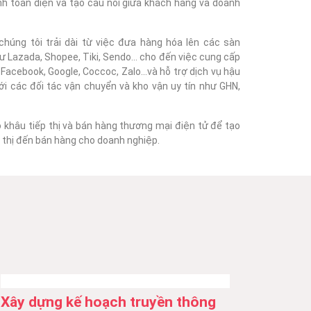
nh toàn diện và tạo cầu nối giữa khách hàng và doanh
húng tôi trải dài từ việc đưa hàng hóa lên các sàn
 Lazada, Shopee, Tiki, Sendo... cho đến việc cung cấp
acebook, Google, Coccoc, Zalo...và hỗ trợ dịch vụ hậu
với các đối tác vận chuyển và kho vận uy tín như GHN,
o khâu tiếp thị và bán hàng thương mại điện tử để tạo
ếp thị đến bán hàng cho doanh nghiệp.
Xây dựng kế hoạch truyền thông