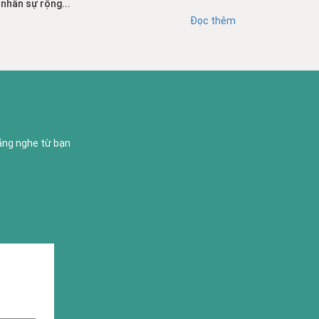
nhân sự rộng...
Đọc thêm
lắng nghe từ bạn