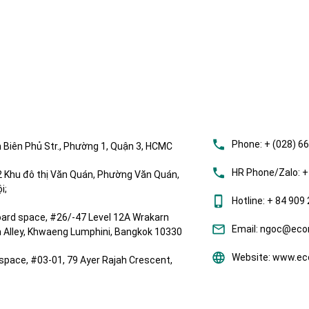
Phone:
+ (028) 6
 Biên Phủ Str., Phường 1, Quận 3, HCMC
HR Phone/Zalo:
+
Khu đô thị Văn Quán, Phường Văn Quán,
i;
Hotline:
+ 84 909 
ard space, #26/-47 Level 12A Wrakarn
Email:
ngoc@ecom
om Alley, Khwaeng Lumphini, Bangkok 10330
Website:
www.eco
space, #03-01, 79 Ayer Rajah Crescent,