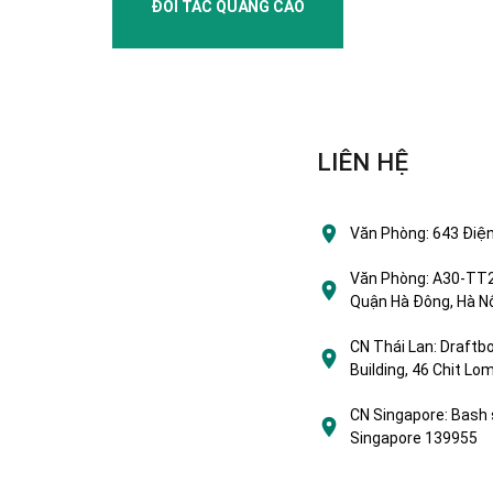
ĐỐI TÁC QUẢNG CÁO
LIÊN HỆ
Văn Phòng:
643 Điện
Văn Phòng:
A30-TT2 
Quận Hà Đông, Hà Nộ
CN Thái Lan:
Draftbo
Building, 46 Chit L
CN Singapore:
Bash 
Singapore 139955