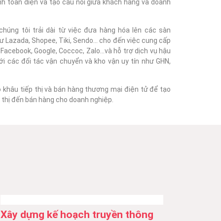
nh toàn diện và tạo cầu nối giữa khách hàng và doanh
húng tôi trải dài từ việc đưa hàng hóa lên các sàn
 Lazada, Shopee, Tiki, Sendo... cho đến việc cung cấp
acebook, Google, Coccoc, Zalo...và hỗ trợ dịch vụ hậu
với các đối tác vận chuyển và kho vận uy tín như GHN,
o khâu tiếp thị và bán hàng thương mại điện tử để tạo
ếp thị đến bán hàng cho doanh nghiệp.
Xây dựng kế hoạch truyền thông