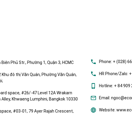
Phone:
+ (028) 6
 Biên Phủ Str., Phường 1, Quận 3, HCMC
HR Phone/Zalo:
+
Khu đô thị Văn Quán, Phường Văn Quán,
i;
Hotline:
+ 84 909 
ard space, #26/-47 Level 12A Wrakarn
Email:
ngoc@ecom
om Alley, Khwaeng Lumphini, Bangkok 10330
Website:
www.eco
space, #03-01, 79 Ayer Rajah Crescent,