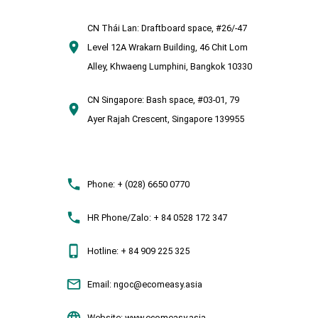
CN Thái Lan:
Draftboard space, #26/-47
Level 12A Wrakarn Building, 46 Chit Lom
Alley, Khwaeng Lumphini, Bangkok 10330
CN Singapore:
Bash space, #03-01, 79
Ayer Rajah Crescent, Singapore 139955
Phone:
+ (028) 6650 0770
HR Phone/Zalo:
+ 84 0528 172 347
Hotline:
+ 84 909 225 325
Email:
ngoc@ecomeasy.asia
Website:
www.ecomeasy.asia