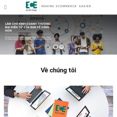
LÀM CHO KINH DOANH THƯƠNG
MẠI ĐIỆN TỬ CỦA BẠN DỄ DÀNG
HƠN
Đội ngũ dày dặn kinh nghiệm và hệ thống công nghệ tiên tiến của chúng
tôi sẽ giúp công việc kinh doanh thương mại điện tử của bạn dễ dàng hơn.
Về chúng tôi