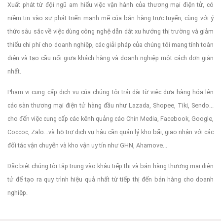
Xuất phát từ đội ngũ am hiểu việc vận hành của thương mại điện tử, có
niềm tin vào sự phát triển mạnh mẽ của bán hàng trực tuyến, cùng với ý
thức sâu sắc về việc dùng công nghệ dẫn dắt xu hướng thị trường và giảm
thiểu chi phí cho doanh nghiệp, các giải pháp của chúng tôi mang tính toàn
diện và tạo cầu nối giữa khách hàng và doanh nghiệp một cách đơn giản
nhất.
Phạm vi cung cấp dịch vụ của chúng tôi trải dài từ việc đưa hàng hóa lên
các sàn thương mại điện tử hàng đầu như Lazada, Shopee, Tiki, Sendo...
cho đến việc cung cấp các kênh quảng cáo Chin Media, Facebook, Google,
Coccoc, Zalo...và hỗ trợ dịch vụ hậu cần quản lý kho bãi, giao nhận với các
đối tác vận chuyển và kho vận uy tín như GHN, Ahamove...
Đặc biệt chúng tôi tập trung vào khâu tiếp thị và bán hàng thương mại điện
tử để tạo ra quy trình hiệu quả nhất từ tiếp thị đến bán hàng cho doanh
nghiệp.