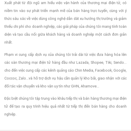
Xuất phát từ đội ngũ am hiểu việc vận hành của thương mại điện tử, có
niềm tin vào sự phát triển mạnh mẽ của bán hàng trực tuyến, cùng với ý
thức sâu sắc về việc dùng công nghệ dẫn dắt xu hướng thị trường và giảm
thiểu chi phí cho doanh nghiệp, các giải pháp của chúng tôi mang tính toàn
diện và tạo cầu nối giữa khách hàng và doanh nghiệp một cách đơn giản
nhất.
Phạm vi cung cấp dịch vụ của chúng tôi trải dài từ việc đưa hàng hóa lên
các sàn thương mại điện tử hàng đầu như Lazada, Shopee, Tiki, Sendo...
cho đến việc cung cấp các kênh quảng cáo Chin Media, Facebook, Google,
Coccoc, Zalo...và hỗ trợ dịch vụ hậu cần quản lý kho bãi, giao nhận với các
đối tác vận chuyển và kho vận uy tín như GHN, Ahamove...
Đặc biệt chúng tôi tập trung vào khâu tiếp thị và bán hàng thương mại điện
tử để tạo ra quy trình hiệu quả nhất từ tiếp thị đến bán hàng cho doanh
nghiệp.