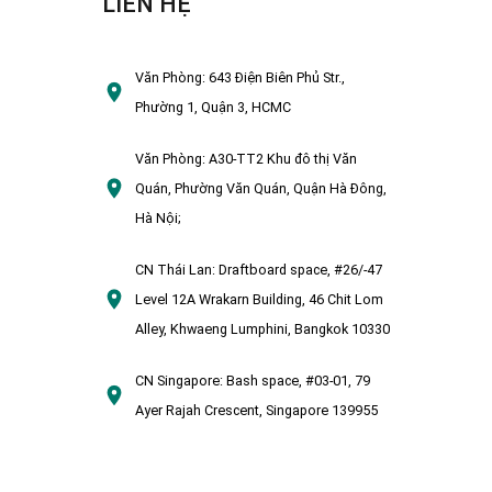
LIÊN HỆ
Văn Phòng:
643 Điện Biên Phủ Str.,
Phường 1, Quận 3, HCMC
Văn Phòng:
A30-TT2 Khu đô thị Văn
Quán, Phường Văn Quán, Quận Hà Đông,
Hà Nội;
CN Thái Lan:
Draftboard space, #26/-47
Level 12A Wrakarn Building, 46 Chit Lom
Alley, Khwaeng Lumphini, Bangkok 10330
CN Singapore:
Bash space, #03-01, 79
Ayer Rajah Crescent, Singapore 139955