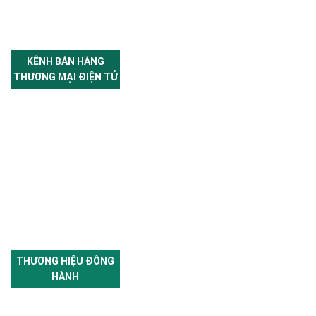
KÊNH BÁN HÀNG
THƯƠNG MẠI ĐIỆN TỬ
THƯƠNG HIỆU ĐỒNG
HÀNH