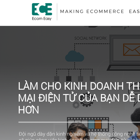
LÀM CHO KINH DOANH T
MẠI ĐIỆN TỬ CỦA BẠN DỄ
HƠN
Đội ngũ dày dặn kinh nghiệm và hệ thống công nghệ tiê
sẽ giúp công việc kinh doanh thương mại điện tử của 