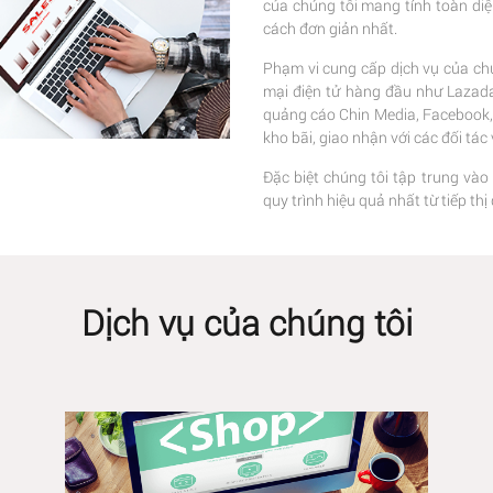
của chúng tôi mang tính toàn di
cách đơn giản nhất.
Phạm vi cung cấp dịch vụ của chú
mại điện tử hàng đầu như Lazada,
quảng cáo Chin Media, Facebook, G
kho bãi, giao nhận với các đối tá
Đặc biệt chúng tôi tập trung vào
quy trình hiệu quả nhất từ tiếp t
Dịch vụ của chúng tôi