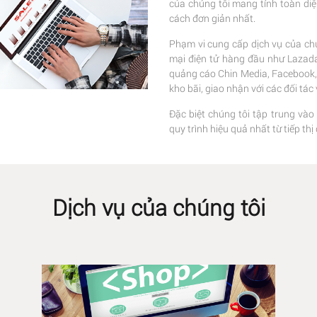
của chúng tôi mang tính toàn di
cách đơn giản nhất.
Phạm vi cung cấp dịch vụ của chú
mại điện tử hàng đầu như Lazada,
quảng cáo Chin Media, Facebook, G
kho bãi, giao nhận với các đối tá
Đặc biệt chúng tôi tập trung vào
quy trình hiệu quả nhất từ tiếp t
Dịch vụ của chúng tôi