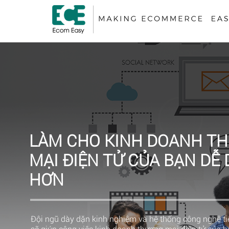
LÀM CHO KINH DOANH T
MẠI ĐIỆN TỬ CỦA BẠN DỄ
HƠN
Đội ngũ dày dặn kinh nghiệm và hệ thống công nghệ tiê
sẽ giúp công việc kinh doanh thương mại điện tử của 