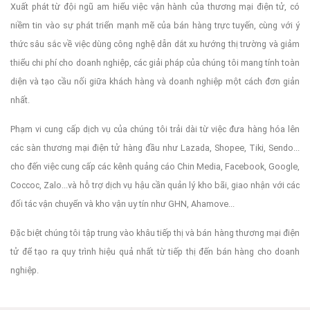
Xuất phát từ đội ngũ am hiểu việc vận hành của thương mại điện tử, có
niềm tin vào sự phát triển mạnh mẽ của bán hàng trực tuyến, cùng với ý
thức sâu sắc về việc dùng công nghệ dẫn dắt xu hướng thị trường và giảm
thiểu chi phí cho doanh nghiệp, các giải pháp của chúng tôi mang tính toàn
diện và tạo cầu nối giữa khách hàng và doanh nghiệp một cách đơn giản
nhất.
Phạm vi cung cấp dịch vụ của chúng tôi trải dài từ việc đưa hàng hóa lên
các sàn thương mại điện tử hàng đầu như Lazada, Shopee, Tiki, Sendo...
cho đến việc cung cấp các kênh quảng cáo Chin Media, Facebook, Google,
Coccoc, Zalo...và hỗ trợ dịch vụ hậu cần quản lý kho bãi, giao nhận với các
đối tác vận chuyển và kho vận uy tín như GHN, Ahamove...
Đặc biệt chúng tôi tập trung vào khâu tiếp thị và bán hàng thương mại điện
tử để tạo ra quy trình hiệu quả nhất từ tiếp thị đến bán hàng cho doanh
nghiệp.