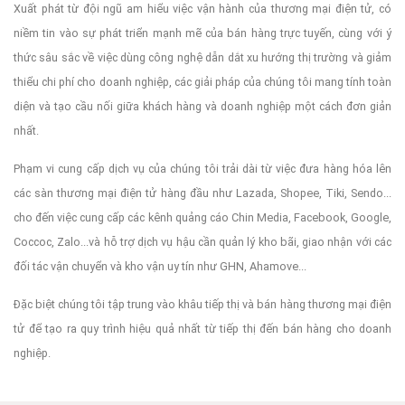
Xuất phát từ đội ngũ am hiểu việc vận hành của thương mại điện tử, có
niềm tin vào sự phát triển mạnh mẽ của bán hàng trực tuyến, cùng với ý
thức sâu sắc về việc dùng công nghệ dẫn dắt xu hướng thị trường và giảm
thiểu chi phí cho doanh nghiệp, các giải pháp của chúng tôi mang tính toàn
diện và tạo cầu nối giữa khách hàng và doanh nghiệp một cách đơn giản
nhất.
Phạm vi cung cấp dịch vụ của chúng tôi trải dài từ việc đưa hàng hóa lên
các sàn thương mại điện tử hàng đầu như Lazada, Shopee, Tiki, Sendo...
cho đến việc cung cấp các kênh quảng cáo Chin Media, Facebook, Google,
Coccoc, Zalo...và hỗ trợ dịch vụ hậu cần quản lý kho bãi, giao nhận với các
đối tác vận chuyển và kho vận uy tín như GHN, Ahamove...
Đặc biệt chúng tôi tập trung vào khâu tiếp thị và bán hàng thương mại điện
tử để tạo ra quy trình hiệu quả nhất từ tiếp thị đến bán hàng cho doanh
nghiệp.