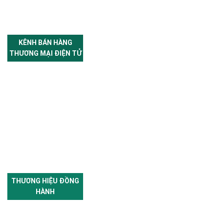
KÊNH BÁN HÀNG
THƯƠNG MẠI ĐIỆN TỬ
THƯƠNG HIỆU ĐỒNG
HÀNH