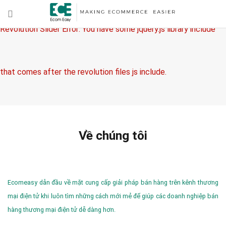
Revolution Slider Error: You have some jquery.js library include
that comes after the revolution files js include.
This includes make eliminates the revolution slider libraries, and
Về chúng tôi
make it not work.
Ecomeasy dẫn đầu về mặt cung cấp giải pháp bán hàng trên kênh thương
mại điện tử khi luôn tìm những cách mới mẻ để giúp các doanh nghiệp bán
hàng thương mại điện tử dễ dàng hơn.