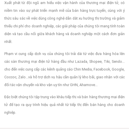
Xuất phát từ đội ngũ am hiểu việc vận hành của thương mại điện tử, có
To fix it you can:
niềm tin vào sự phát triển mạnh mẽ của bán hàng trực tuyến, cùng với ý
thức sâu sắc về việc dùng công nghệ dẫn dắt xu hướng thị trường và giảm
thiểu chi phí cho doanh nghiệp, các giải pháp của chúng tôi mang tính toàn
1. In the Slider Settings -> Troubleshooting set option:
Put
diện và tạo cầu nối giữa khách hàng và doanh nghiệp một cách đơn giản
nhất.
Phạm vi cung cấp dịch vụ của chúng tôi trải dài từ việc đưa hàng hóa lên
JS Includes To Body
option to true.
các sàn thương mại điện tử hàng đầu như Lazada, Shopee, Tiki, Sendo...
cho đến việc cung cấp các kênh quảng cáo Chin Media, Facebook, Google,
Coccoc, Zalo...và hỗ trợ dịch vụ hậu cần quản lý kho bãi, giao nhận với các
2. Find the double jquery.js include and remove it.
đối tác vận chuyển và kho vận uy tín như GHN, Ahamove...
Đặc biệt chúng tôi tập trung vào khâu tiếp thị và bán hàng thương mại điện
tử để tạo ra quy trình hiệu quả nhất từ tiếp thị đến bán hàng cho doanh
nghiệp.