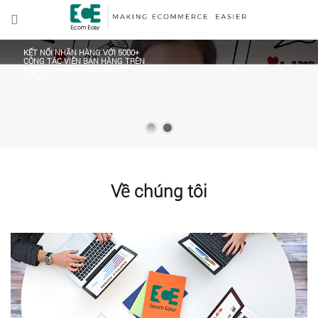
KẾT NỐI NHÃN HÀNG VỚI 5000+
CỘNG TÁC VIÊN BÁN HÀNG TRÊN
MẠNG XÃ HỘI VÀ NGƯỜI NỔI
TIẾNG
Chúng tôi có hệ thống thông minh giúp kết nối Cộng tác viên bán hàng
trên mạng xã hội và người nổi tiếng với các thương hiệu uy tín để tăng
doanh số bán hàng qua kênh phân phối mới mẻ này.
Về chúng tôi