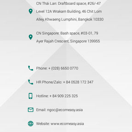
CN Thái Lan:
Draftboard space, #26/-47
Level 12A Wrakarn Building, 46 Chit Lom
Alley, Khwaeng Lumphini, Bangkok 10330
CN Singapore:
Bash space, #03-01, 79
Ayer Rajah Crescent, Singapore 139955
Phone:
+ (028) 6650 0770
HR Phone/Zalo:
+ 84 0528 172 347
Hotline:
+ 84 909 225 325
Email:
ngoc@ecomeasy.asia
Website:
www.ecomeasy.asia