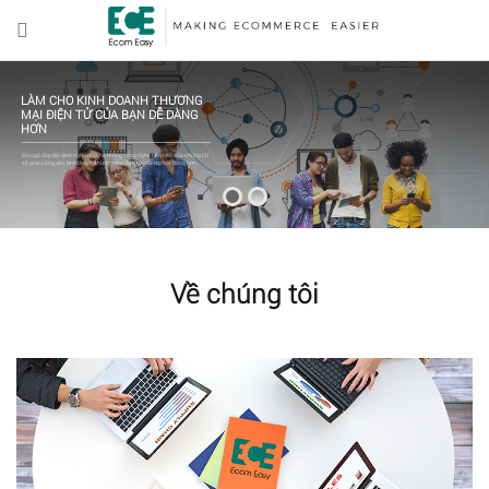
LÀM CHO KINH DOANH THƯƠNG
MẠI ĐIỆN TỬ CỦA BẠN DỄ DÀNG
HƠN
Đội ngũ dày dặn kinh nghiệm và hệ thống công nghệ tiên tiến của chúng tôi
sẽ giúp công việc kinh doanh thương mại điện tử của bạn dễ dàng hơn.
Về chúng tôi