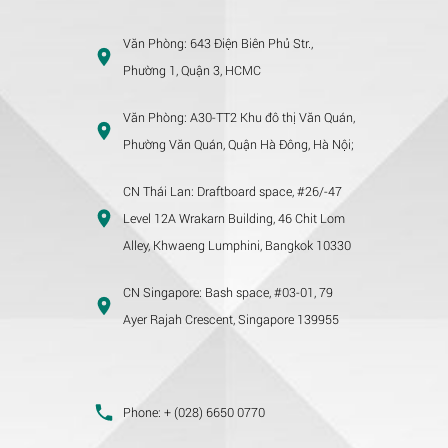
Văn Phòng:
643 Điện Biên Phủ Str.,
Phường 1, Quận 3, HCMC
Văn Phòng:
A30-TT2 Khu đô thị Văn Quán,
Phường Văn Quán, Quận Hà Đông, Hà Nội;
CN Thái Lan:
Draftboard space, #26/-47
Level 12A Wrakarn Building, 46 Chit Lom
Alley, Khwaeng Lumphini, Bangkok 10330
CN Singapore:
Bash space, #03-01, 79
Ayer Rajah Crescent, Singapore 139955
Phone:
+ (028) 6650 0770